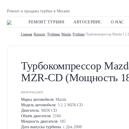
Ремонт и продажа турбин в Москве
РЕМОНТ ТУРБИН
АВТОСЕРВИС
О НАС
Главная
/
Каталог
/
Турбины
/
Mazda
/
Турбина
/Турбокомпрессор Mazda 3 2
Турбокомпрессор Mazda
MZR-CD (Мощность 18
ИНФОРМАЦИЯ
Марка автомобиля:
Mazda
Модель автомобиля:
3 2.2 MZR-CD
Двигатель:
MZR-CD
Объём двигателя:
2184
Мощность двигателя:
185
Дата выпуска турбины:
с Дек.2008