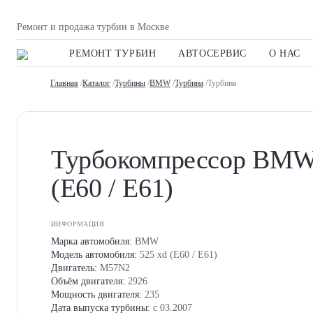
Ремонт и продажа турбин в Москве
РЕМОНТ ТУРБИН
АВТОСЕРВИС
О НАС
Главная
/
Каталог
/
Турбины
/
BMW
/
Турбина
/Турбина
Турбокомпрессор BMW
(E60 / E61)
ИНФОРМАЦИЯ
Марка автомобиля:
BMW
Модель автомобиля:
525 xd (E60 / E61)
Двигатель:
M57N2
Объём двигателя:
2926
Мощность двигателя:
235
Дата выпуска турбины:
с 03.2007