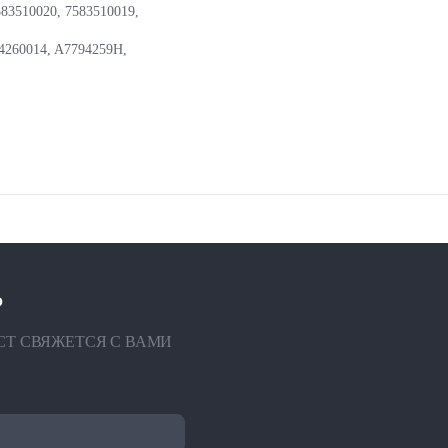
83510020, 7583510019,
4260014, A7794259H,
?
СТ СВЯЖЕТСЯ С ВАМИ