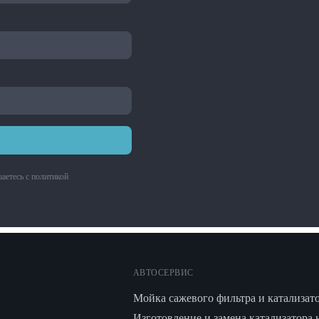
аетесь с
политикой
АВТОСЕРВИС
Мойка сажевого фильтра и катализат
Изготовление и замена катализатора 