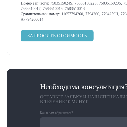
Номер запчасти:
7583515024S, 7583515022S, 7583515020S, 75
7583510017, 7583510015, 7583510013
Сравнительный номер:
11657794260, 7794260, 7794259H, 779
A7794260014
ЗАПРОСИТЬ СТОИМОСТЬ
Необходима консультация
ОСТАВЬТЕ ЗАЯВКУ И НАШ СПЕЦИАЛИ
В ТЕЧЕНИЕ 10 МИНУТ
Как к вам обращаться?