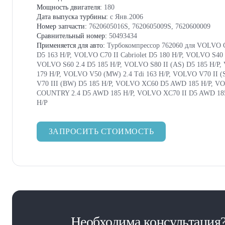
Мощность двигателя:
180
Дата выпуска турбины:
с Янв.2006
Номер запчасти:
7620605016S, 7620605009S, 7620600009
Сравнительный номер:
50493434
Применяется для авто:
Турбокомпрессор 762060 для VOLVO 
D5 163 H/P, VOLVO C70 II Cabriolet D5 180 H/P, VOLVO S40 I
VOLVO S60 2.4 D5 185 H/P, VOLVO S80 II (AS) D5 185 H/P
179 H/P, VOLVO V50 (MW) 2.4 Tdi 163 H/P, VOLVO V70 II (
V70 III (BW) D5 185 H/P, VOLVO XC60 D5 AWD 185 H/P, 
COUNTRY 2.4 D5 AWD 185 H/P, VOLVO XC70 II D5 AWD 18
H/P
ЗАПРОСИТЬ СТОИМОСТЬ
Необходима консультация