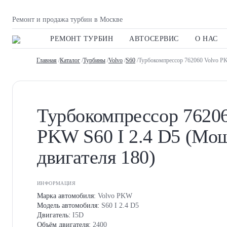
Ремонт и продажа турбин в Москве
РЕМОНТ ТУРБИН
АВТОСЕРВИС
О НАС
Главная
/
Каталог
/
Турбины
/
Volvo
/
S60
/Турбокомпрессор 762060 Volvo PK
Турбокомпрессор 76206
PKW S60 I 2.4 D5 (Мо
двигателя 180)
ИНФОРМАЦИЯ
Марка автомобиля:
Volvo PKW
Модель автомобиля:
S60 I 2.4 D5
Двигатель:
I5D
Объём двигателя:
2400