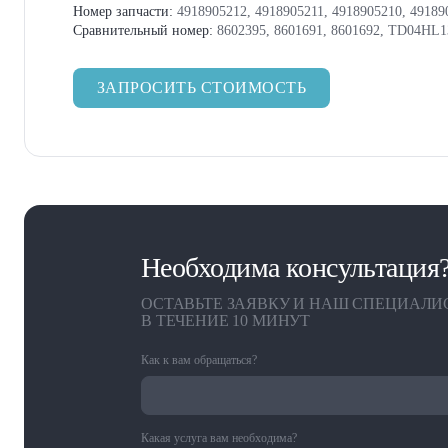
Номер запчасти:
4918905212, 4918905211, 4918905210, 49189
Сравнительный номер:
8602395, 8601691, 8601692, TD04HL
ЗАПРОСИТЬ СТОИМОСТЬ
Необходима консультация
ОСТАВЬТЕ ЗАЯВКУ И НАШ СПЕЦИАЛИ
В ТЕЧЕНИЕ 10 МИНУТ
Как к вам обращаться?
Какая услуга вам необходима?