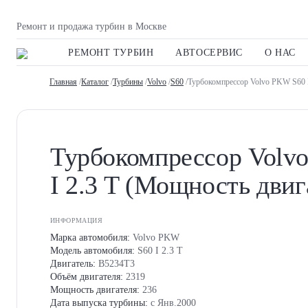
Ремонт и продажа турбин в Москве
РЕМОНТ ТУРБИН
АВТОСЕРВИС
О НАС
Главная
/
Каталог
/
Турбины
/
Volvo
/
S60
/Турбокомпрессор Volvo PKW S60 I
Турбокомпрессор Volv
I 2.3 T (Мощность двиг
ИНФОРМАЦИЯ
Марка автомобиля:
Volvo PKW
Модель автомобиля:
S60 I 2.3 T
Двигатель:
B5234T3
Объём двигателя:
2319
Мощность двигателя:
236
Дата выпуска турбины:
с Янв.2000