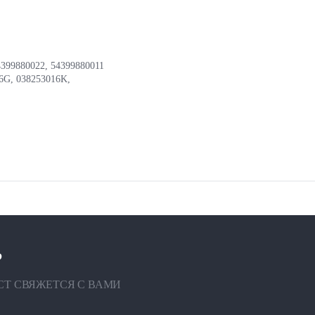
4399880022, 54399880011
6G, 038253016K,
?
СТ СВЯЖЕТСЯ С ВАМИ