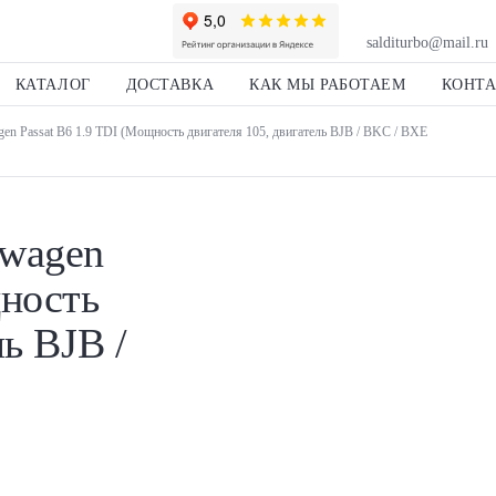
salditurbo@mail.ru
КАТАЛОГ
ДОСТАВКА
КАК МЫ РАБОТАЕМ
КОНТ
en Passat B6 1.9 TDI (Мощность двигателя 105, двигатель BJB / BKC / BXE
swagen
щность
ль BJB /