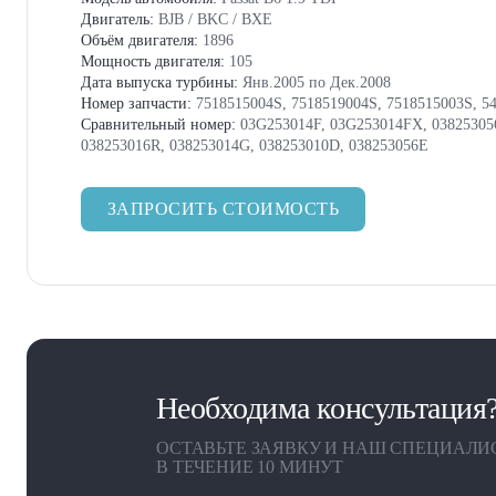
Двигатель:
BJB / BKC / BXE
Объём двигателя:
1896
Мощность двигателя:
105
Дата выпуска турбины:
Янв.2005 по Дек.2008
Номер запчасти:
7518515004S, 7518519004S, 7518515003S, 5
Сравнительный номер:
03G253014F, 03G253014FX, 03825305
038253016R, 038253014G, 038253010D, 038253056E
ЗАПРОСИТЬ СТОИМОСТЬ
Необходима консультация
ОСТАВЬТЕ ЗАЯВКУ И НАШ СПЕЦИАЛИ
В ТЕЧЕНИЕ 10 МИНУТ