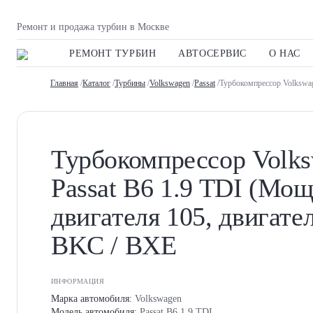
Ремонт и продажа турбин в Москве
РЕМОНТ ТУРБИН
АВТОСЕРВИС
О НАС
Главная
/
Каталог
/
Турбины
/
Volkswagen
/
Passat
/Турбокомпрессор Volkswag
Турбокомпрессор Volk
Passat B6 1.9 TDI (Мо
двигателя 105, двигате
BKC / BXE
ИНФОРМАЦИЯ
Марка автомобиля:
Volkswagen
Модель автомобиля:
Passat B6 1.9 TDI