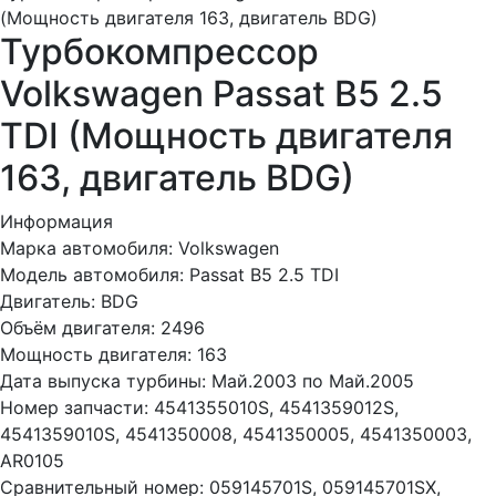
(Мощность двигателя 163, двигатель BDG)
Турбокомпрессор
Volkswagen Passat B5 2.5
TDI (Мощность двигателя
163, двигатель BDG)
Информация
Марка автомобиля:
Volkswagen
Модель автомобиля:
Passat B5 2.5 TDI
Двигатель:
BDG
Объём двигателя:
2496
Мощность двигателя:
163
Дата выпуска турбины:
Май.2003 по Май.2005
Номер запчасти:
4541355010S, 4541359012S,
4541359010S, 4541350008, 4541350005, 4541350003,
AR0105
Сравнительный номер:
059145701S, 059145701SX,