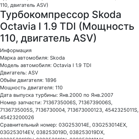
110, двигатель ASV)
Турбокомпрессор Skoda
Octavia I 1.9 TDI (Мощность
110, двигатель ASV)
Информация
Марка автомобиля:
Skoda
Модель автомобиля:
Octavia I 1.9 TDI
Двигатель:
ASV
Объём двигателя:
1896
Мощность двигателя:
110
Дата выпуска турбины:
Янв.2000 по Янв.2007
Номер запчасти:
7136735006S, 7136739006S,
7136735005S, 7136730004, 713673000123, 4542325011S,
45423200026
Сравнительный номер:
03G253014E, 03G253014EX,
03G253014EV, 038253019D, 038253019DX,