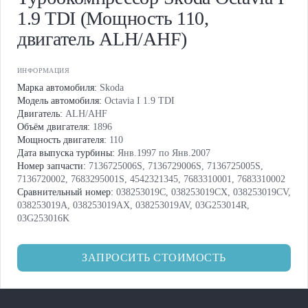
1.9 TDI (Мощность 110,
двигатель ALH/AHF)
ИНФОРМАЦИЯ
Марка автомобиля:
Skoda
Модель автомобиля:
Octavia I 1.9 TDI
Двигатель:
ALH/AHF
Объём двигателя:
1896
Мощность двигателя:
110
Дата выпуска турбины:
Янв.1997 по Янв.2007
Номер запчасти:
7136725006S, 7136729006S, 7136725005S,
7136720002, 7683295001S, 4542321345, 7683310001, 7683310002
Сравнительный номер:
038253019C, 038253019CX, 038253019CV,
038253019A, 038253019AX, 038253019AV, 03G253014R,
03G253016K
ЗАПРОСИТЬ СТОИМОСТЬ