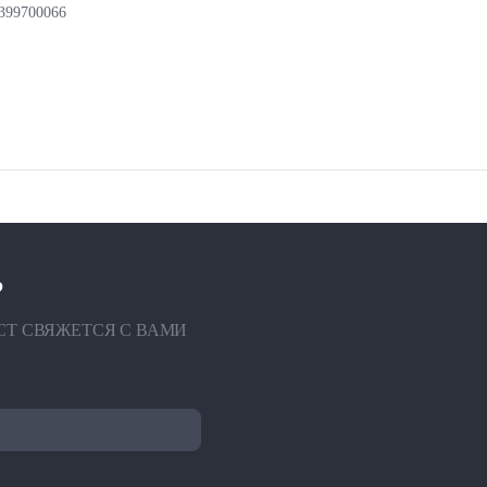
4399700066
?
СТ СВЯЖЕТСЯ С ВАМИ