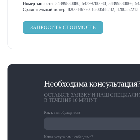
Номер запчасти:
54399880080, 54399700080, 54399880066, 5
Сравнительный номер:
8200846770, 8200588232, 8200552213
ЗАПРОСИТЬ СТОИМОСТЬ
Необходима консультация
ОСТАВЬТЕ ЗАЯВКУ И НАШ СПЕЦИАЛИ
В ТЕЧЕНИЕ 10 МИНУТ
Как к вам обращаться?
Какая услуга вам необходима?