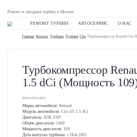
Ремонт и продажа турбин в Москве
РЕМОНТ ТУРБИН
АВТОСЕРВИС
О НАС
Главная
/
Каталог
/
Турбины
/
Турбина
/
Clio
/Турбокомпрессор Renault Clio I
Турбокомпрессор Renaul
1.5 dCi (Мощность 109
ИНФОРМАЦИЯ
Марка автомобиля:
Renault
Модель автомобиля:
Clio III 1.5 dCi
Двигатель:
K9K FAP
Объём двигателя:
1460
Мощность двигателя:
109
Дата выпуска турбины:
с Ноя.2005