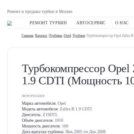
Ремонт и продажа турбин в Москве
РЕМОНТ ТУРБИН
АВТОСЕРВИС
О НАС
Главная
/
Каталог
/
Турбины
/
Opel
/
Турбина
/Турбокомпрессор Opel Zafira 
Турбокомпрессор Opel 
1.9 CDTI (Мощность 1
ИНФОРМАЦИЯ
Марка автомобиля:
Opel
Модель автомобиля:
Zafira B 1.9 CDTI
Двигатель:
Z19DTL
Объём двигателя:
1910
Мощность двигателя:
100
Дата выпуска турбины:
Янв.2005 по Дек.2008