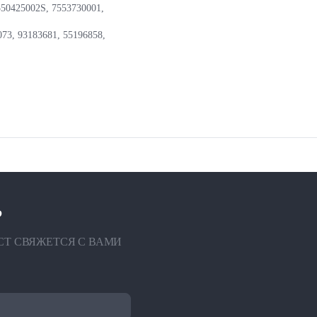
50425002S, 7553730001,
73, 93183681, 55196858,
?
СТ СВЯЖЕТСЯ С ВАМИ