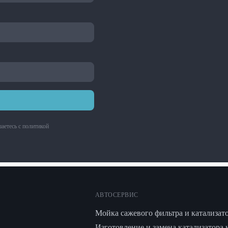
аетесь с
политикой
АВТОСЕРВИС
Мойка сажевого фильтра и катализат
Изготовление и замена катализатора 