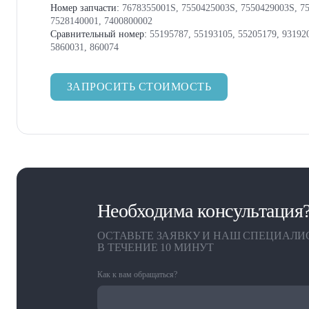
Номер запчасти:
7678355001S, 7550425003S, 7550429003S, 75
7528140001, 7400800002
Сравнительный номер:
55195787, 55193105, 55205179, 931920
5860031, 860074
ЗАПРОСИТЬ СТОИМОСТЬ
Необходима консультация
ОСТАВЬТЕ ЗАЯВКУ И НАШ СПЕЦИАЛИ
В ТЕЧЕНИЕ 10 МИНУТ
Как к вам обращаться?