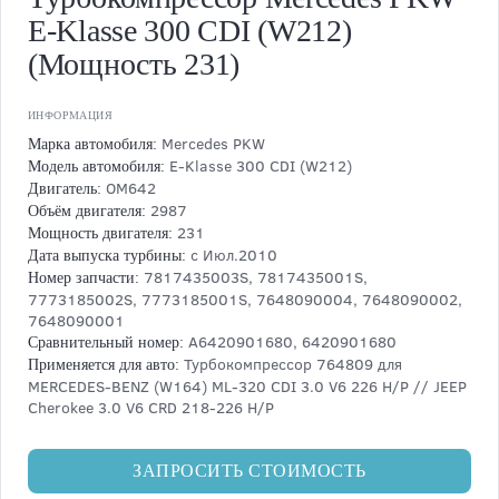
E-Klasse 300 CDI (W212)
(Мощность 231)
ИНФОРМАЦИЯ
Mercedes PKW
Марка автомобиля:
E-Klasse 300 CDI (W212)
Модель автомобиля:
OM642
Двигатель:
2987
Объём двигателя:
231
Мощность двигателя:
с Июл.2010
Дата выпуска турбины:
7817435003S, 7817435001S,
Номер запчасти:
7773185002S, 7773185001S, 7648090004, 7648090002,
7648090001
A6420901680, 6420901680
Сравнительный номер:
Турбокомпрессор 764809 для
Применяется для авто:
MERCEDES-BENZ (W164) ML-320 CDI 3.0 V6 226 H/P // JEEP
Cherokee 3.0 V6 CRD 218-226 H/P
ЗАПРОСИТЬ СТОИМОСТЬ