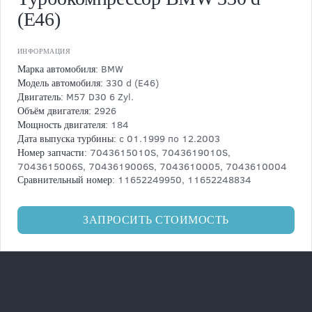
(E46)
ИНФОРМАЦИЯ
BMW
Марка автомобиля:
330 d (E46)
Модель автомобиля:
M57 D30 6 Zyl.
Двигатель:
2926
Объём двигателя:
184
Мощность двигателя:
с 01.1999 по 12.2003
Дата выпуска турбины:
7043615010S, 7043619010S,
Номер запчасти:
7043615006S, 7043619006S, 7043610005, 7043610004
11652249950, 11652248834
Сравнительный номер:
ЗАПРОСИТЬ СТОИМОСТЬ