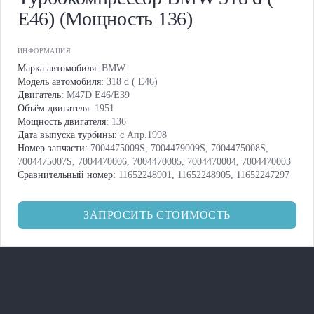
E46) (Мощность 136)
ИНФОРМАЦИЯ
Марка автомобиля:
BMW
Модель автомобиля:
318 d ( E46)
Двигатель:
M47D E46/E39
Объём двигателя:
1951
Мощность двигателя:
136
Дата выпуска турбины:
с Апр.1998
Номер запчасти:
7004475009S, 7004479009S, 7004475008S,
7004475007S, 7004470006, 7004470005, 7004470004, 7004470003
Сравнительный номер:
11652248901, 11652248905, 11652247297
ЗАПРОСИТЬ СТОИМОСТЬ