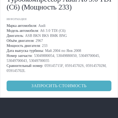
(C6) (Мощность 233)
ИНФОРМАЦИЯ
Марка автомобиля:
Audi
Модель автомобиля:
A6 3.0 TDI (C6)
Двигатель:
ASB BKN BKS BMK BNG
Объём двигателя:
2967
Мощность двигателя:
233
Дата выпуска турбины:
Май.2004 по Янв.2008
Номер запчасти:
53049880054, 53049880050, 53049700045,
53049700043, 53049700035
Сравнительный номер:
059145715F, 059145702S, 059145702M,
059145702L
ЗАПРОСИТЬ СТОИМОСТЬ