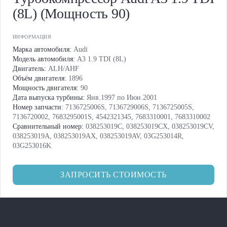
(8L) (Мощность 90)
ИНФОРМАЦИЯ
Марка автомобиля:
Audi
Модель автомобиля:
A3 1.9 TDI (8L)
Двигатель:
ALH/AHF
Объём двигателя:
1896
Мощность двигателя:
90
Дата выпуска турбины:
Янв.1997 по Июн.2001
Номер запчасти:
7136725006S, 7136729006S, 7136725005S,
7136720002, 7683295001S, 4542321345, 7683310001, 7683310002
Сравнительный номер:
038253019C, 038253019CX, 038253019CV,
038253019A, 038253019AX, 038253019AV, 03G253014R,
03G253016K
ЗАПРОСИТЬ СТОИМОСТЬ