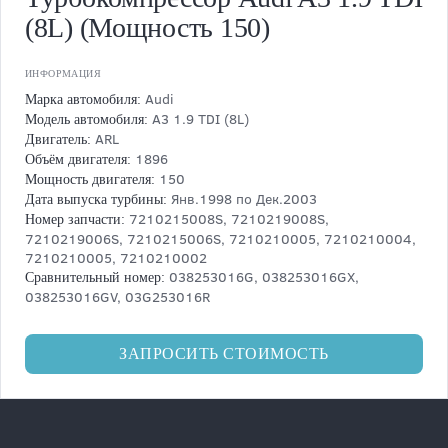
(8L) (Мощность 150)
ИНФОРМАЦИЯ
Audi
Марка автомобиля:
A3 1.9 TDI (8L)
Модель автомобиля:
ARL
Двигатель:
1896
Объём двигателя:
150
Мощность двигателя:
Янв.1998 по Дек.2003
Дата выпуска турбины:
7210215008S, 7210219008S,
Номер запчасти:
7210219006S, 7210215006S, 7210210005, 7210210004,
7210210005, 7210210002
038253016G, 038253016GX,
Сравнительный номер:
038253016GV, 03G253016R
ЗАПРОСИТЬ СТОИМОСТЬ