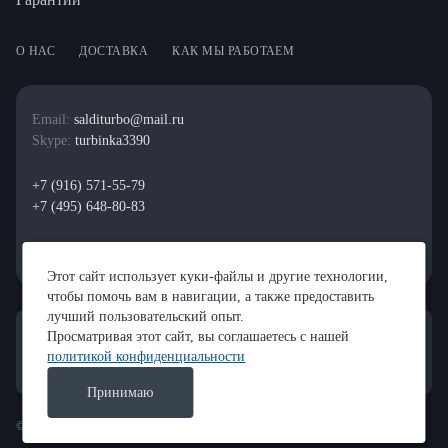
О НАС
ДОСТАВКА
КАК МЫ РАБОТАЕМ
Email:
salditurbo@mail.ru
Skype:
turbinka3390
+7 (916) 571-55-79
+7 (495) 648-80-83
Этот сайт использует куки-файлы и другие технологии,
чтобы помочь вам в навигации, а также предоставить
лучший пользовательский опыт.
Просматривая этот сайт, вы соглашаетесь с нашей
политикой конфиденциальности
Принимаю
© 2023 — РЕМОНТ ТУРБИН "САЛДИ"