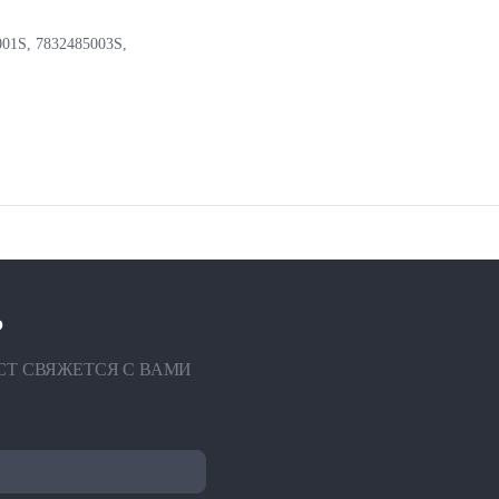
01S, 7832485003S,
?
СТ СВЯЖЕТСЯ С ВАМИ