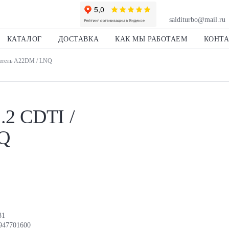
salditurbo@mail.ru
КАТАЛОГ
ДОСТАВКА
КАК МЫ РАБОТАЕМ
КОНТ
игатель A22DM / LNQ
.2 CDTI /
NQ
31
947701600