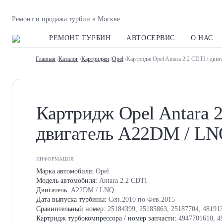
Ремонт и продажа турбин в Москве
РЕМОНТ ТУРБИН
АВТОСЕРВИС
О НАС
Главная
/
Каталог
/
Картриджи
/
Opel
/Картридж Opel Antara 2.2 CDTI / дв
Картридж Opel Antara 2
двигатель A22DM / L
ИНФОРМАЦИЯ
Марка автомобиля:
Opel
Модель автомобиля:
Antara 2.2 CDTI
Двигатель:
A22DM / LNQ
Дата выпуска турбины:
Сен.2010 по Фев.2015
Сравнительный номер:
25184399, 25185863, 25187704, 48191
Картридж турбокомпрессора / номер запчасти:
4947701610, 4