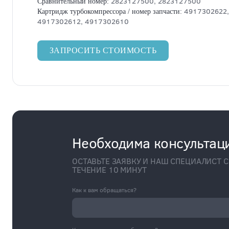
2823127500, 2823127500
Сравнительный номер:
4917302622,
Картридж турбокомпрессора / номер запчасти:
4917302612, 4917302610
ЗАПРОСИТЬ СТОИМОСТЬ
Необходима консультац
ОСТАВЬТЕ ЗАЯВКУ И НАШ СПЕЦИАЛИСТ С
ТЕЧЕНИЕ 10 МИНУТ
Как к вам обращаться?