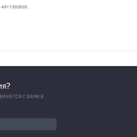
 4917302620,
ия?
ВЯЖЕТСЯ С ВАМИ В