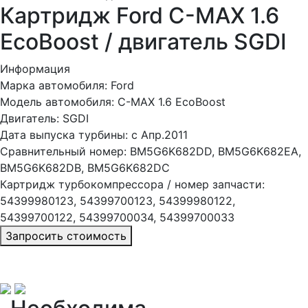
Картридж Ford C-MAX 1.6
EcoBoost / двигатель SGDI
Информация
Марка автомобиля:
Ford
Модель автомобиля:
C-MAX 1.6 EcoBoost
Двигатель:
SGDI
Дата выпуска турбины:
с Апр.2011
Сравнительный номер:
BM5G6K682DD, BM5G6K682EA,
BM5G6K682DB, BM5G6K682DC
Картридж турбокомпрессора / номер запчасти:
54399980123, 54399700123, 54399980122,
54399700122, 54399700034, 54399700033
Запросить стоимость