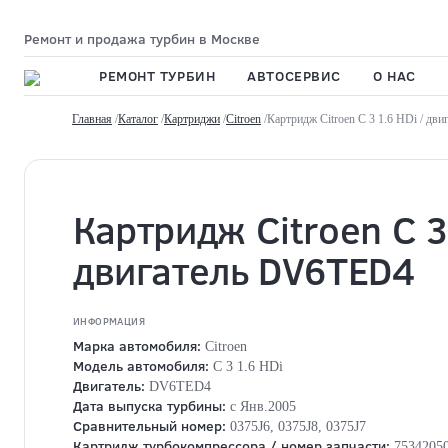
Ремонт и продажа турбин в Москве
РЕМОНТ ТУРБИН
АВТОСЕРВИС
О НАС
Главная
/
Каталог
/
Картриджи
/
Citroen
/Картридж Citroen C 3 1.6 HDi / д
Картридж Citroen C 3
двигатель DV6TED4
ИНФОРМАЦИЯ
Марка автомобиля:
Citroen
Модель автомобиля:
C 3 1.6 HDi
Двигатель:
DV6TED4
Дата выпуска турбины:
с Янв.2005
Сравнительный номер:
0375J6, 0375J8, 0375J7
Картридж турбокомпрессора / номер запчасти:
75342050