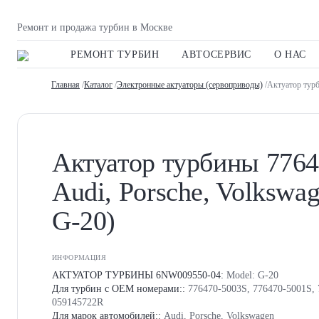
Ремонт и продажа турбин в Москве
РЕМОНТ ТУРБИН
АВТОСЕРВИС
О НАС
Главная
/
Каталог
/
Электронные актуаторы (сервоприводы)
/Актуатор турб
Актуатор турбины 7764
Audi, Porsche, Volkswa
G-20)
ИНФОРМАЦИЯ
АКТУАТОР ТУРБИНЫ 6NW009550-04:
Model: G-20
Для турбин с OEM номерами::
776470-5003S, 776470-5001S, 
059145722R
Для марок автомобилей::
Audi, Porsche, Volkswagen