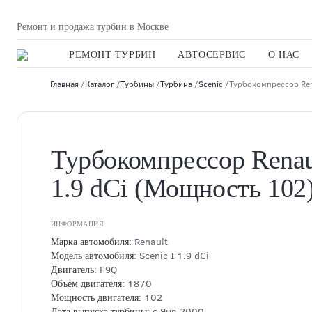
Ремонт и продажа турбин в Москве
РЕМОНТ ТУРБИН
АВТОСЕРВИС
О НАС
Главная
/
Каталог
/
Турбины
/
Турбина
/
Scenic
/Турбокомпрессор Rena
Турбокомпрессор Renaul
1.9 dCi (Мощность 102
ИНФОРМАЦИЯ
Renault
Марка автомобиля:
Scenic I 1.9 dCi
Модель автомобиля:
F9Q
Двигатель:
1870
Объём двигателя:
102
Мощность двигателя:
с Янв.2000
Дата выпуска турбины: