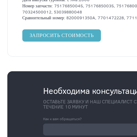
7517685004S, 7517685003S, 75176800
Номер запчасти:
70324500012, 53039880048
8200091350A, 7701472228, 771
Сравнительный номер:
ЗАПРОСИТЬ СТОИМОСТЬ
Необходима консультац
ОСТАВЬТЕ ЗАЯВКУ И НАШ СПЕЦИАЛИСТ С
ТЕЧЕНИЕ 10 МИНУТ
Как к вам обращаться?