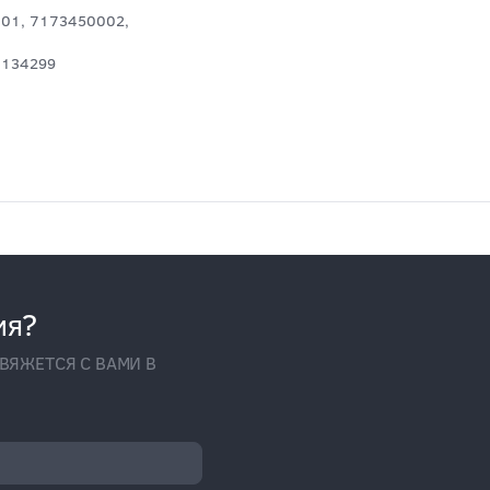
01, 7173450002,
1134299
ия?
ВЯЖЕТСЯ С ВАМИ В