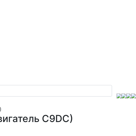
)
двигатель C9DC)