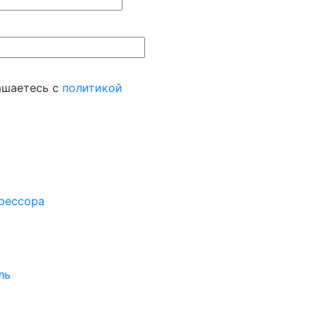
ашаетесь с
политикой
рессора
ль