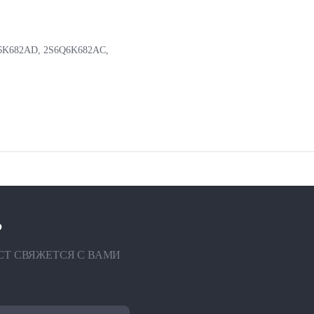
6K682AD, 2S6Q6K682AC,
?
СТ СВЯЖЕТСЯ С ВАМИ