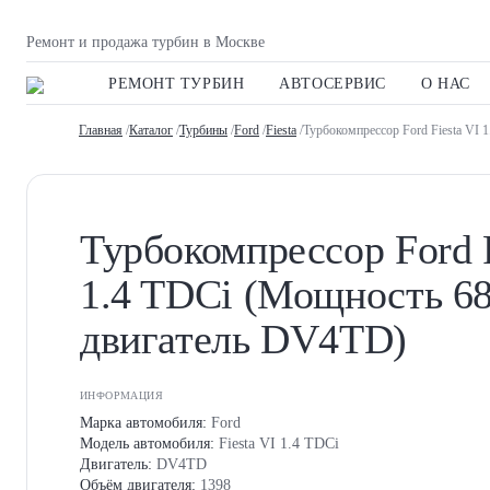
Ремонт и продажа турбин в Москве
РЕМОНТ ТУРБИН
АВТОСЕРВИС
О НАС
Главная
/
Каталог
/
Турбины
/
Ford
/
Fiesta
/Турбокомпрессор Ford Fiesta VI 
Турбокомпрессор Ford F
1.4 TDCi (Мощность 68
двигатель DV4TD)
ИНФОРМАЦИЯ
Марка автомобиля:
Ford
Модель автомобиля:
Fiesta VI 1.4 TDCi
Двигатель:
DV4TD
Объём двигателя:
1398