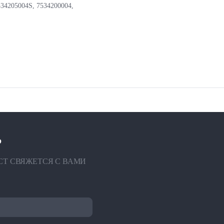
34205004S, 7534200004,
?
СТ СВЯЖЕТСЯ С ВАМИ