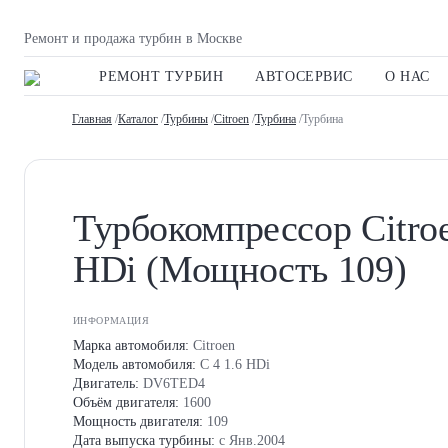
Ремонт и продажа турбин в Москве
РЕМОНТ ТУРБИН
АВТОСЕРВИС
О НАС
Главная
/
Каталог
/
Турбины
/
Citroen
/
Турбина
/Турбина
Турбокомпрессор Citroe
HDi (Мощность 109)
ИНФОРМАЦИЯ
Марка автомобиля:
Citroen
Модель автомобиля:
C 4 1.6 HDi
Двигатель:
DV6TED4
Объём двигателя:
1600
Мощность двигателя:
109
Дата выпуска турбины:
с Янв.2004