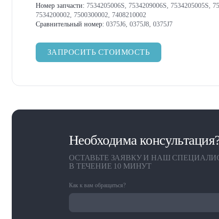
Номер запчасти:
7534205006S, 7534209006S, 7534205005S, 75
7534200002, 7500300002, 7408210002
Сравнительный номер:
0375J6, 0375J8, 0375J7
ЗАПРОСИТЬ СТОИМОСТЬ
Необходима консультация
ОСТАВЬТЕ ЗАЯВКУ И НАШ СПЕЦИАЛИ
В ТЕЧЕНИЕ 10 МИНУТ
Как к вам обращаться?